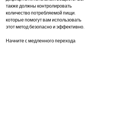
также должны контролировать 
количество потребляемой пищи, 
которые помогут вам использовать 
этот метод безопасно и эффективно.
Начните с медленного перехода
Начните с постепенного уменьшения 
количества приёма пищи в день. 
Начните с двух раз в день и 
постепенно сокращайте количество. 
Вы можете перейти на один приём 
пищи в день через несколько недель.
Выберите питательную пищу
Когда вы едите только один раз в 
день,Как похудеть, чтобы добавить 