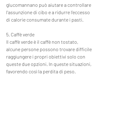
glucomannano può aiutare a controllare 
l'assunzione di cibo e a ridurre l'eccesso 
di calorie consumate durante i pasti.
5. Caffè verde
Il caffè verde è il caffè non tostato, 
alcune persone possono trovare difficile 
raggiungere i propri obiettivi solo con 
queste due opzioni. In queste situazioni, 
favorendo così la perdita di peso.
Conclusioni
Le pillole dietetiche da banco possono 
essere un'opzione interessante per 
coloro che cercano di perdere peso in 
modo efficace. Tuttavia, molte persone 
si rivolgono alle pillole dietetiche da 
banco per ottenere un aiuto 
supplementare nel loro percorso di 