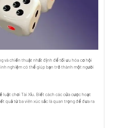
ng và chiến thuật nhất định để tối ưu hóa cơ hội 
kinh nghiệm có thể giúp bạn trở thành một người 
ề luật chơi Tài Xỉu. Biết cách các cửa cược hoạt 
ết quả từ ba viên xúc sắc là quan trọng để đưa ra 