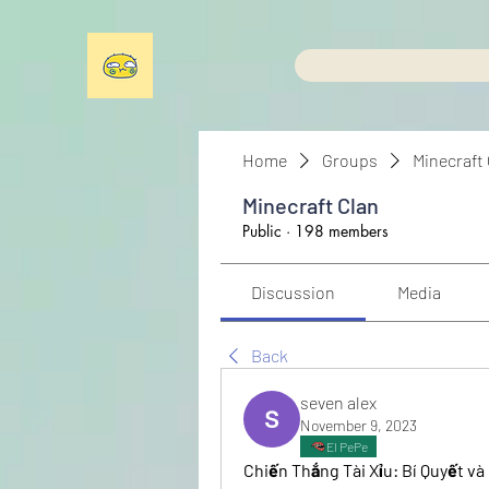
Home
Groups
Minecraft
Minecraft Clan
Public
·
198 members
Discussion
Media
Back
seven alex
November 9, 2023
El PePe
Chiến Thắng Tài Xỉu: Bí Quyết v