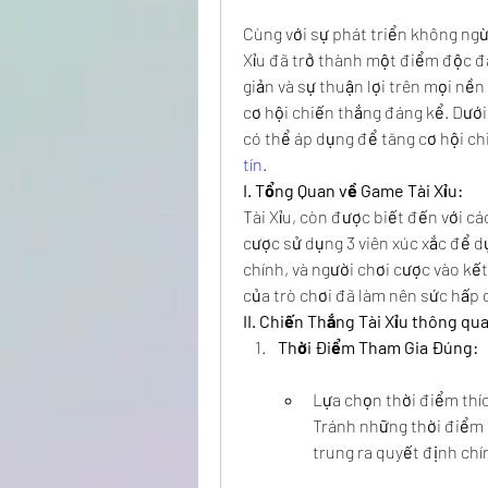
Cùng với sự phát triển không ngừ
Xỉu đã trở thành một điểm độc đá
giản và sự thuận lợi trên mọi nền
cơ hội chiến thắng đáng kể. Dưới
có thể áp dụng để tăng cơ hội chi
tín
.
I. Tổng Quan về Game Tài Xỉu:
Tài Xỉu, còn được biết đến với các 
cược sử dụng 3 viên xúc xắc để dự
chính, và người chơi cược vào kết 
của trò chơi đã làm nên sức hấp d
II. Chiến Thắng Tài Xỉu thông q
Thời Điểm Tham Gia Đúng:
Lựa chọn thời điểm thíc
Tránh những thời điểm 
trung ra quyết định chí