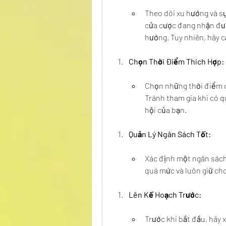
Theo dõi xu hướng và sự
cửa cược đang nhận được
hướng. Tuy nhiên, hãy 
Chọn Thời Điểm Thích Hợp:
Chọn những thời điểm có
Tránh tham gia khi có qu
hội của bạn.
Quản Lý Ngân Sách Tốt:
Xác định một ngân sách 
quá mức và luôn giữ ch
Lên Kế Hoạch Trước:
Trước khi bắt đầu, hãy 