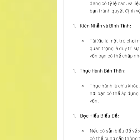
đang có tỷ lệ cao, và li
bạn tránh quyết định vộ
Kiên Nhẫn và Bình Tĩnh:
Tài Xỉu là một trò chơi 
quan trọng là duy trì s
vốn bạn có thể chấp nh
Thực Hành Bản Thân:
Thực hành là chìa khóa.
nơi bạn có thể áp dụng 
vốn.
Đọc Hiểu Biểu Đồ:
Nếu có sẵn biểu đồ về x
có thể cung cấp thông t