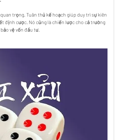
quan trọng. Tuân thủ kế hoạch giúp duy trì sự kiên 
yết định cược. Nó cũng là chiến lược cho cả trường 
 bảo vệ vốn đầu tư.