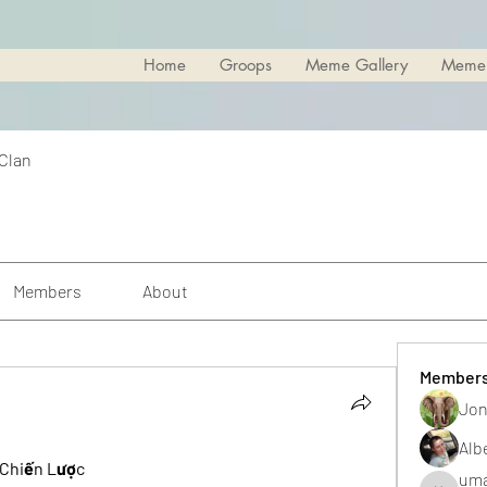
Home
Groops
Meme Gallery
Meme
 Clan
Members
About
Member
Jon
Alb
à Chiến Lược
uma