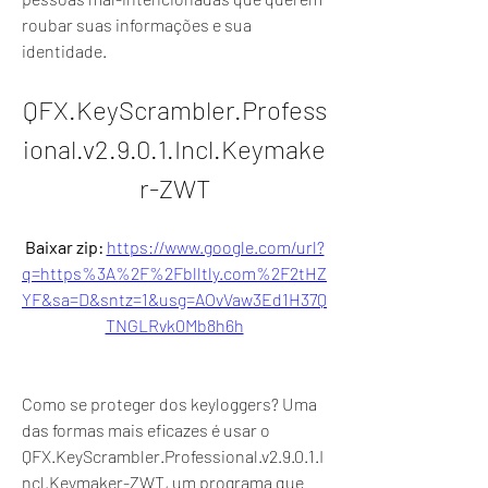
roubar suas informações e sua 
identidade.
QFX.KeyScrambler.Profess
ional.v2.9.0.1.Incl.Keymake
r-ZWT
Baixar zip: 
https://www.google.com/url?
q=https%3A%2F%2Fblltly.com%2F2tHZ
YF&sa=D&sntz=1&usg=AOvVaw3Ed1H37Q
TNGLRvk0Mb8h6h
Como se proteger dos keyloggers? Uma 
das formas mais eficazes é usar o 
QFX.KeyScrambler.Professional.v2.9.0.1.I
ncl.Keymaker-ZWT, um programa que 