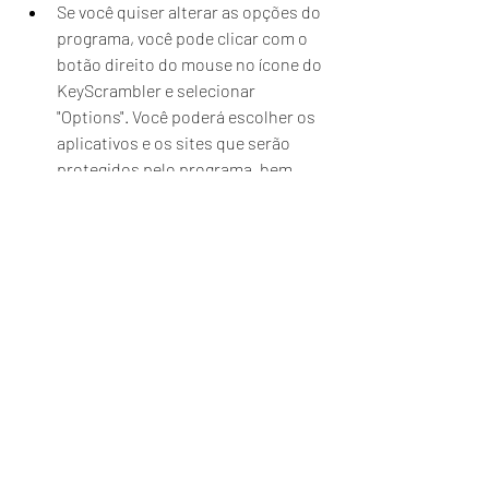
Se você quiser alterar as opções do 
programa, você pode clicar com o 
botão direito do mouse no ícone do 
KeyScrambler e selecionar 
"Options". Você poderá escolher os 
aplicativos e os sites que serão 
protegidos pelo programa, bem 
como ajustar a aparência e o 
comportamento da barra de 
criptografia.
Por que escolher o 
QFX.KeyScrambler.Profess
ional.v2.9.0.1.Incl.Keymake
r-ZWT?