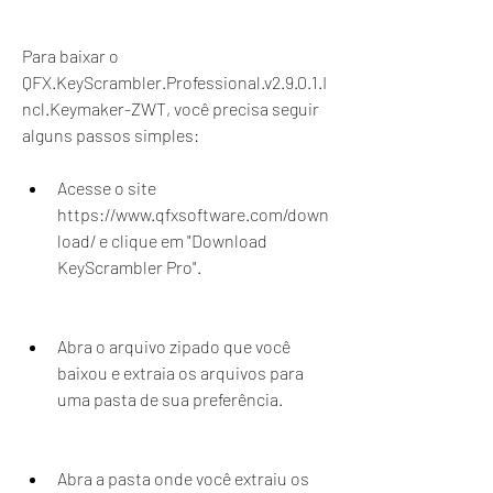
Para baixar o 
QFX.KeyScrambler.Professional.v2.9.0.1.I
ncl.Keymaker-ZWT, você precisa seguir 
alguns passos simples:
Acesse o site 
https://www.qfxsoftware.com/down
load/ e clique em "Download 
KeyScrambler Pro".
Abra o arquivo zipado que você 
baixou e extraia os arquivos para 
uma pasta de sua preferência.
Abra a pasta onde você extraiu os 