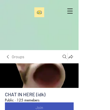
Groups
CHAT IN HERE (idk)
Public
·
125 memebers
Join