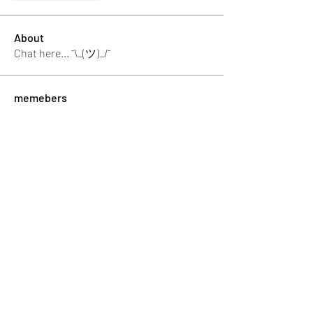
About
Chat here... ¯\_(ツ)_/¯
memebers
Luke Rogers
Follow
El PePe
Ricky B Littles.
Follow
Crack Trick
Follow
El PePe
Crackto Pc
Follow
El PePe
kemsamipecrerep
Follow
kemsamipecrerep
See All memebers (125)