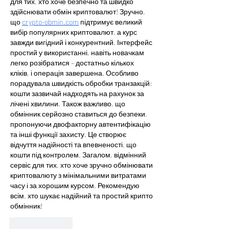
для тих, хто хоче безпечно та швидко 
здійснювати обмін криптовалют! Зручно, 
що 
crypto-obmin.com
 підтримує великий 
вибір популярних криптовалют, а курс 
завжди вигідний і конкурентний. Інтерфейс 
простий у використанні, навіть новачкам 
легко розібратися – достатньо кількох 
кліків, і операція завершена. Особливо 
порадувала швидкість обробки транзакцій: 
кошти зазвичай надходять на рахунок за 
лічені хвилини. Також важливо, що 
обмінник серйозно ставиться до безпеки, 
пропонуючи двофакторну автентифікацію 
та інші функції захисту. Це створює 
відчуття надійності та впевненості, що 
кошти під контролем. Загалом, відмінний 
сервіс для тих, хто хоче зручно обмінювати 
криптовалюту з мінімальними витратами 
часу і за хорошим курсом. Рекомендую 
всім, хто шукає надійний та простий крипто 
обмінник!
Like
Reply