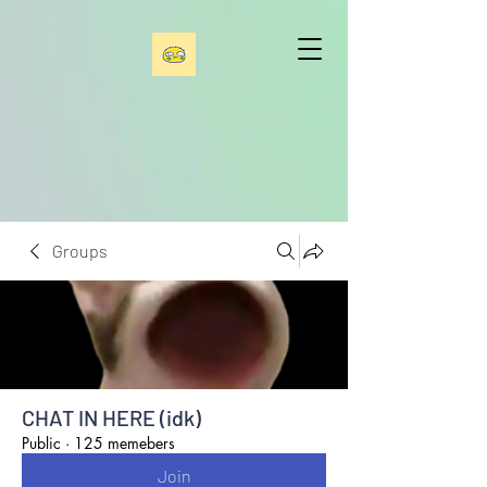
Groups
CHAT IN HERE (idk)
Public
·
125 memebers
Join