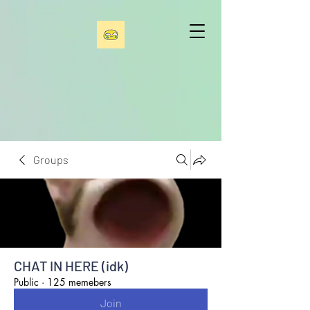
Groups
CHAT IN HERE (idk)
Public
·
125 memebers
Join