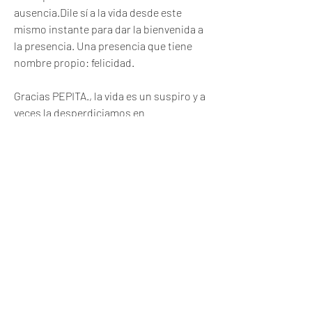
ausencia.Dile sí a la vida desde este 
mismo instante para dar la bienvenida a 
la presencia. Una presencia que tiene 
nombre propio: felicidad.
Gracias PEPITA., la vida es un suspiro y a 
veces la desperdiciamos en 
tonterías......agradezco de corazón tan 
lindo mensaje en comentario que le 
dejas a mi propuesta poética de este 
día.....UN ABRAZO. 041b061a72
0
0
撰寫留言......
About