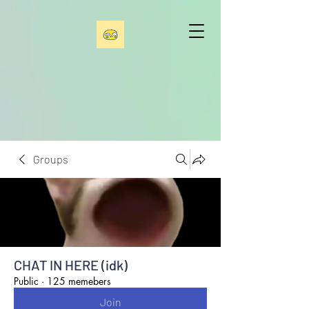
Groups
CHAT IN HERE (idk)
Public
·
125 memebers
Join