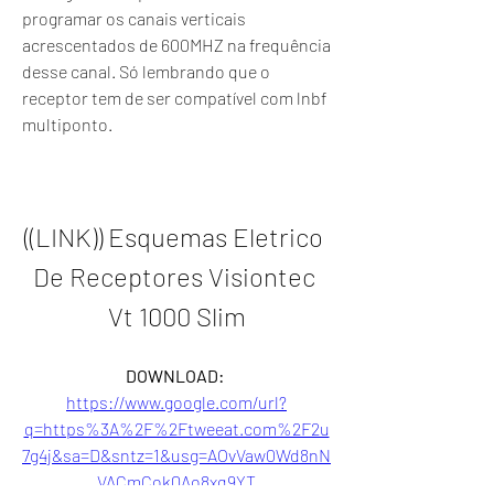
programar os canais verticais 
acrescentados de 600MHZ na frequência 
desse canal. Só lembrando que o 
receptor tem de ser compatível com lnbf 
multiponto.
((LINK)) Esquemas Eletrico 
De Receptores Visiontec 
Vt 1000 Slim
DOWNLOAD: 
https://www.google.com/url?
q=https%3A%2F%2Ftweeat.com%2F2u
7g4j&sa=D&sntz=1&usg=AOvVaw0Wd8nN
VACmCokQAo8xq9YT