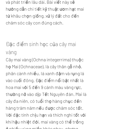
và phát triển lâu dài. Bài viết này sẽ 
hướng dẫn chi tiết kỹ thuật ươm hạt mai 
từ khâu chọn giống, xử lý đất cho đến 
chăm sóc cây con đúng cách.
Đặc điểm sinh học của cây mai 
vàng
Cây mai vàng (Ochna integerrima) thuộc 
họ Mai (Ochnaceae), là cây thân gỗ nhỏ, 
phân cành nhiều, lá xanh đậm và rụng lá 
vào cuối đông. Đặc điểm nổi bật nhất là 
hoa mai với 5 đến 9 cánh màu vàng rực, 
thường nở vào dịp Tết Nguyên đán. Mai là 
cây đa niên, có tuổi thọ hàng chục đến 
hàng trăm năm nếu được chăm sóc tốt. 
Với đặc tính chịu hạn và thích nghi tốt với 
khí hậu nhiệt đới, mai vàng có thể trồng 
ở nhiều vùng miền khác nhau, nhưng 