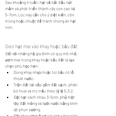
Sau khoảng 4 tuần, hạt sẽ bắt đầu nứt 
mầm và phát triển thành cây con cao từ 
5–7cm. Lúc này cần chú ý diệt kiến, côn 
trùng hoặc chuột để tránh chúng ăn hạt 
non.
Gieo hạt mai vào khay hoặc bầu đất
Đối với những hộ gia đình có quy mô nhỏ, 
ươm mai trong khay hoặc bầu đất là lựa 
chọn phù hợp hơn:
Dùng khay nhựa hoặc túi bầu có lỗ 
thoát nước.
Trộn đất tơi xốp gồm đất sạch, phân 
bò hoai và tro trấu theo tỷ lệ 5:3:2.
Đặt hạt cách nhau 3–5cm, phủ một 
lớp đất mỏng và tưới nước bằng bình 
xịt phun sương.
Đặt khay ươm ở nơi có ánh sáng gián 