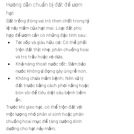
Hướng dẫn chuẩn bị đất để ươm 
hạt
Đất trồng đóng vai trò then chốt trong tỷ 
lệ nảy mầm của hạt mai. Loại đất phù 
hợp để ươm cần có những đặc tính sau:
Tơi xốp và giàu hữu cơ: Có thể phối 
trộn đất thịt nhẹ, phân chuồng hoai 
và tro trấu hoặc xơ dừa.
Khả năng thoát nước tốt: Đảm bảo 
nước không ứ đọng gây úng rễ non.
Không chứa mầm bệnh: Nên xử lý 
đất trước bằng cách phơi nắng hoặc 
bón vôi để tiêu diệt sâu bệnh tiềm 
ẩn.
Trước khi gieo hạt, có thể trộn đất với 
một lượng nhỏ phân vi sinh hoặc phân 
chuồng hoai mục để tăng cường dinh 
dưỡng cho hạt nảy mầm.