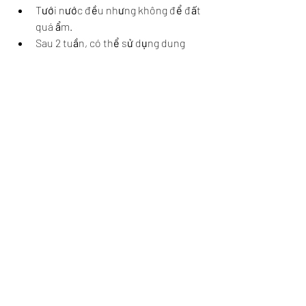
Tưới nước đều nhưng không để đất 
quá ẩm.
Sau 2 tuần, có thể sử dụng dung 
dịch kích rễ hữu cơ như Humic hoặc 
N3M để cây phát triển rễ mạnh.
Kết luận
Ươm hạt mai vàng là một công việc đòi 
hỏi sự kiên nhẫn, tỉ mỉ và am hiểu về kỹ 
thuật gieo trồng. Tuy thời gian từ lúc gieo 
đến khi có cây con khá dài, nhưng bù lại, 
cây mai sinh trưởng từ hạt sẽ có sức 
sống tốt, dễ tạo dáng và phù hợp để 
phát triển lâu dài. Với sự chuẩn bị kỹ 
lưỡng từ khâu chọn giống, xử lý đất đến 
chăm sóc cây con, bạn hoàn toàn có thể 
tự tay ươm được những chậu mai vàng 