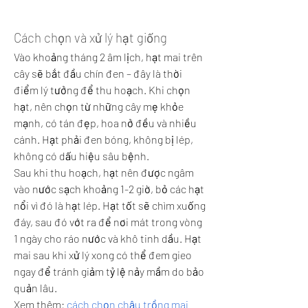
Cách chọn và xử lý hạt giống
Vào khoảng tháng 2 âm lịch, hạt mai trên 
cây sẽ bắt đầu chín đen – đây là thời 
điểm lý tưởng để thu hoạch. Khi chọn 
hạt, nên chọn từ những cây mẹ khỏe 
mạnh, có tán đẹp, hoa nở đều và nhiều 
cánh. Hạt phải đen bóng, không bị lép, 
không có dấu hiệu sâu bệnh.
Sau khi thu hoạch, hạt nên được ngâm 
vào nước sạch khoảng 1-2 giờ, bỏ các hạt 
nổi vì đó là hạt lép. Hạt tốt sẽ chìm xuống 
đáy, sau đó vớt ra để nơi mát trong vòng 
1 ngày cho ráo nước và khô tinh dầu. Hạt 
mai sau khi xử lý xong có thể đem gieo 
ngay để tránh giảm tỷ lệ nảy mầm do bảo 
quản lâu.
Xem thêm: 
cách chọn chậu trồng mai 