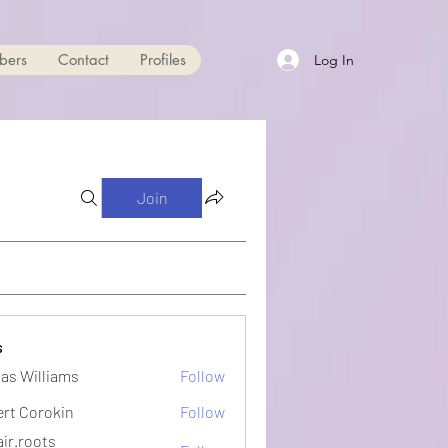
bers
Contact
Profiles
Log In
Join
s
as Williams
Follow
ert Corokin
Follow
ir.roots