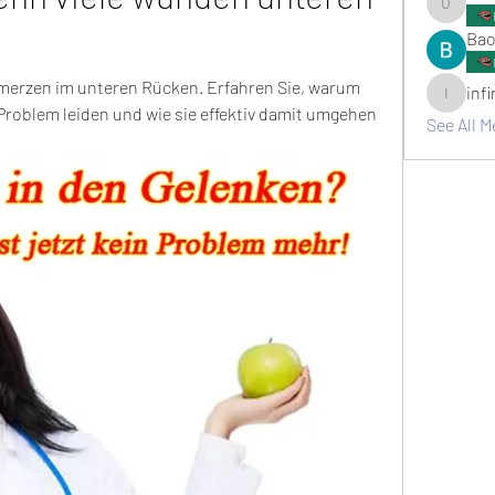
umair.ro
Bao
erzen im unteren Rücken. Erfahren Sie, warum 
inf
infinitym
roblem leiden und wie sie effektiv damit umgehen 
See All M