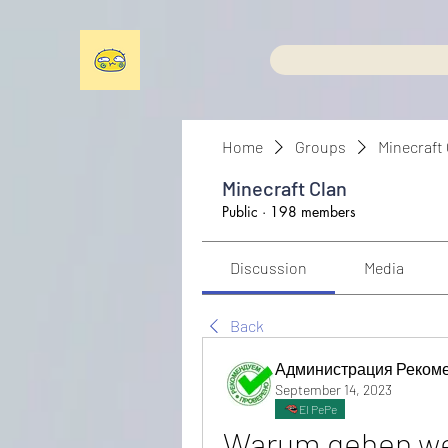
Home
Groups
Minecraft
Minecraft Clan
Public
·
198 members
Discussion
Media
Back
Администрация Реком
September 14, 2023
El PePe
Warum gehen wen