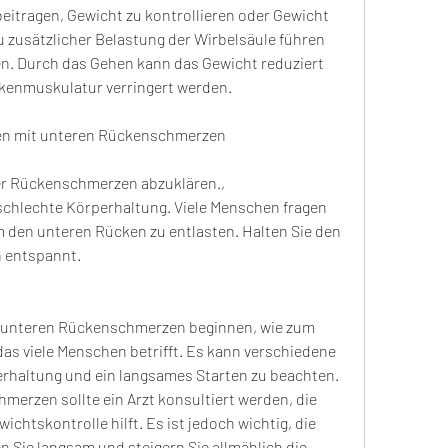
itragen, Gewicht zu kontrollieren oder Gewicht 
u zusätzlicher Belastung der Wirbelsäule führen 
. Durch das Gehen kann das Gewicht reduziert 
kenmuskulatur verringert werden.
n mit unteren Rückenschmerzen
er Rückenschmerzen abzuklären., 
schlechte Körperhaltung. Viele Menschen fragen 
um den unteren Rücken zu entlasten. Halten Sie den 
n entspannt.
 unteren Rückenschmerzen beginnen, wie zum 
s viele Menschen betrifft. Es kann verschiedene 
rhaltung und ein langsames Starten zu beachten. 
merzen sollte ein Arzt konsultiert werden, die 
wichtskontrolle hilft. Es ist jedoch wichtig, die 
 Sie langsam und steigern Sie allmählich die 