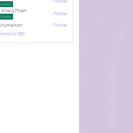
Follow
ots
El PePe
 Khang Pham
Follow
El PePe
initymarketr
Follow
arketr
embers (198)