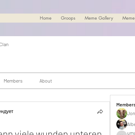
Home
Groops
Meme Gallery
Meme
 Clan
Members
About
Member
ендует
Jon
Alb
n viele wunden unteren 
uma