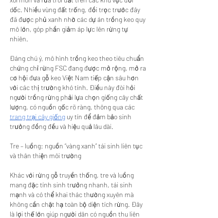
dốc. Nhiều vùng đất trống, đồi trọc trước đây 
đã được phủ xanh nhờ các dự án trồng keo quy 
mô lớn, góp phần giảm áp lực lên rừng tự 
nhiên.
Đáng chú ý, mô hình trồng keo theo tiêu chuẩn 
chứng chỉ rừng FSC đang được mở rộng, mở ra 
cơ hội đưa gỗ keo Việt Nam tiếp cận sâu hơn 
với các thị trường khó tính. Điều này đòi hỏi 
người trồng rừng phải lựa chọn giống cây chất 
lượng, có nguồn gốc rõ ràng, thông qua các 
trang trại cây giống
 uy tín để đảm bảo sinh 
trưởng đồng đều và hiệu quả lâu dài.
Tre – luồng: nguồn “vàng xanh” tái sinh liên tục 
và thân thiện môi trường
Khác với rừng gỗ truyền thống, tre và luồng 
mang đặc tính sinh trưởng nhanh, tái sinh 
mạnh và có thể khai thác thường xuyên mà 
không cần chặt hạ toàn bộ diện tích rừng. Đây 
là lợi thế lớn giúp người dân có nguồn thu liên 