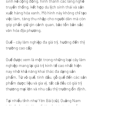
sinh kế cộng đồng, hình thành các làng nghề 
truyền thống, kết hợp du lịch sinh thái và sản 
xuất hàng hóa xanh. Mô hình này không chỉ tạo 
việc làm, tăng thu nhập cho người dân mà còn 
góp phần giữ gìn cảnh quan, bảo tồn bản sắc 
văn hóa địa phương.
Quế – cây lâm nghiệp đa giá trị, hướng đến thị 
trường cao cấp
Quế được xem là một trong những loại cây lâm 
nghiệp mang lại giá trị kinh tế cao nhất hiện 
nay nhờ khả năng khai thác đa dạng sản 
phẩm. Từ vỏ quế, tinh dầu, gỗ quế đến các sản 
phẩm dược liệu và gia vị, tất cả đều có giá trị 
thương mại lớn và nhu cầu thị trường ổn định.
Tại nhiều tỉnh như Yên Bái (cũ), Quảng Nam 
(cũ), Quảng Ngãi, quế đã trở thành cây trồng 
chủ lực, giúp hàng nghìn hộ dân thoát nghèo 
và vươn lên làm giàu bền vững. Không ít gia 
đình coi rừng quế như “tài sản tích lũy”, càng để 
lâu càng tăng giá trị, nhất là khi vỏ quế đạt độ 