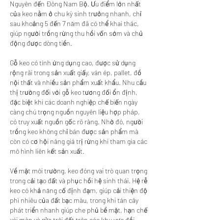
Nguyên đến Đông Nam Bộ. Ưu điểm lớn nhất 
của keo nằm ở chu kỳ sinh trưởng nhanh, chỉ 
sau khoảng 5 đến 7 năm đã có thể khai thác, 
giúp người trồng rừng thu hồi vốn sớm và chủ 
động được dòng tiền.
Gỗ keo có tính ứng dụng cao, được sử dụng 
rộng rãi trong sản xuất giấy, ván ép, pallet, đồ 
nội thất và nhiều sản phẩm xuất khẩu. Nhu cầu 
thị trường đối với gỗ keo tương đối ổn định, 
đặc biệt khi các doanh nghiệp chế biến ngày 
càng chú trọng nguồn nguyên liệu hợp pháp, 
có truy xuất nguồn gốc rõ ràng. Nhờ đó, người 
trồng keo không chỉ bán được sản phẩm mà 
còn có cơ hội nâng giá trị rừng khi tham gia các 
mô hình liên kết sản xuất.
Về mặt môi trường, keo đóng vai trò quan trọng 
trong cải tạo đất và phục hồi hệ sinh thái. Hệ rễ 
keo có khả năng cố định đạm, giúp cải thiện độ 
phì nhiêu của đất bạc màu, trong khi tán cây 
phát triển nhanh giúp che phủ bề mặt, hạn chế 
xói mòn và rửa trôi đất trên các khu vực đồi 