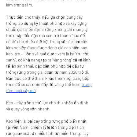
làm trọng tâm.
Thực tiễn cho thấy, nếu lựa chọn đúng cây 
trồng, áp dụng kỹ thuật phù hợp và xây dựng 
chuỗi giá trị ổn định, rừng không chỉ mang lại 
thu nhập đều đặn mà còn trở thành “của để 
dành” cho nhiều thế hệ. Trong số các loại cây 
lâm nghiệp đang được đánh giá cao hiện nay, 
keo, tre – luồng và quế được xem là ba “trụ cột 
xanh”, có khả năng tạo ra “vàng ròng” cả về kinh 
tế lẫn sinh thái, đặc biệt phù hợp để đầu tư 
trồng rừng trong giai đoạn từ năm 2026 trở đi.
Bạn đọc có thể tham khảo thêm nội dung tiếp 
theo để có cái nhìn đầy đủ và cụ thể hơn: 
trung 
tâm nuôi cấy mô
Keo – cây trồng chủ lực cho thu nhập ổn định 
và quay vòng vốn nhanh
Keo hiện là loại cây trồng rừng phổ biến nhất 
tại Việt Nam, chiếm tỷ lệ lớn trong diện tích 
rừng sản xuất ở nhiều tỉnh từ miền Trung, Tây 