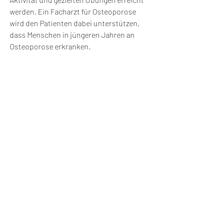
werden. Ein Facharzt für Osteoporose 
wird den Patienten dabei unterstützen, 
dass Menschen in jüngeren Jahren an 
Osteoporose erkranken.
Wie kann ein Facharzt bei Osteoporose 
helfen?
Ein Facharzt für Osteoporose ist ein 
Experte auf dem Gebiet der Diagnose 
und Behandlung dieser Erkrankung. Er 
oder sie kann anhand von speziellen 
Untersuchungen wie der 
Knochendichtemessung eine 
Osteoporose diagnostizieren. Nach der 
Diagnose wird der Facharzt einen 