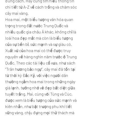
đúng cách. Hãy cùng tìm hiểu thông tin 
chi tiết từ A-Z về cách trồng và chăm sóc 
cây mai vàng.
Hoa mai, một biểu tượng văn hóa quan 
trọng trong đất nước Trung Quốc và 
nhiều quốc gia châu Á khác, không chỉ là 
loài hoa đẹp mắt mà còn là biểu tượng 
của sự bền bỉ, sức mạnh và sự giàu có.
Xuất xứ của hoa mai có thể được truy 
nguyên về hàng nghìn năm trước ở Trung 
Quốc. Theo các tài liệu cổ xưa, như sách 
“Trân hương bảo ngự”, cây mai đã tồn tại 
từ thời kỳ Đắc Kỷ, với việc người dân 
thường ngắm hoa mai trong những ngày 
giá lạnh, tưởng nhớ vẻ đẹp bất diệt giữa 
tuyết trắng. Mai, cùng với Tùng và Cúc, 
được xem là biểu tượng của sức mạnh và 
kiên nhẫn, như bật trượng phu khí tiết 
vững vàng, chịu đựng mọi thử thách mà 