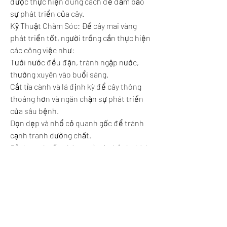
được thực hiện đúng cách để đảm bảo 
sự phát triển của cây.
Kỹ Thuật Chăm Sóc: Để cây mai vàng 
phát triển tốt, người trồng cần thực hiện 
các công việc như:
Tưới nước đều đặn, tránh ngập nước, 
thường xuyên vào buổi sáng.
Cắt tỉa cành và lá định kỳ để cây thông 
thoáng hơn và ngăn chặn sự phát triển 
của sâu bệnh.
Dọn dẹp và nhổ cỏ quanh gốc để tránh 
cạnh tranh dưỡng chất.
Sử dụng thuốc phòng trừ sâu bệnh thích 
hợp và theo dõi cây thường xuyên để 
phát hiện sớm bất kỳ dấu hiệu bệnh hại 
nào.
Bài viết này tổng hợp thông tin chi tiết về 
cách trồng và chăm sóc cây mai vàng từ 
A-Z. Chúc các bạn thành công trong việc 