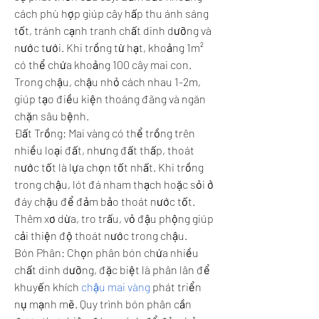
cách phù hợp giúp cây hấp thu ánh sáng 
tốt, tránh cạnh tranh chất dinh dưỡng và 
nước tưới. Khi trồng từ hạt, khoảng 1m² 
có thể chứa khoảng 100 cây mai con. 
Trong chậu, chậu nhỏ cách nhau 1-2m, 
giúp tạo điều kiện thoáng đãng và ngăn 
chặn sâu bệnh.
Đất Trồng: Mai vàng có thể trồng trên 
nhiều loại đất, nhưng đất thấp, thoát 
nước tốt là lựa chọn tốt nhất. Khi trồng 
trong chậu, lót đá nham thạch hoặc sỏi ở 
đáy chậu để đảm bảo thoát nước tốt. 
Thêm xơ dừa, tro trấu, vỏ đậu phộng giúp 
cải thiện độ thoát nước trong chậu.
Bón Phân: Chọn phân bón chứa nhiều 
chất dinh dưỡng, đặc biệt là phân lân để 
khuyến khích 
chậu mai vàng
 phát triển 
nụ mạnh mẽ. Quy trình bón phân cần 