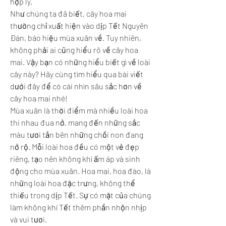
hợp lý.
Như chúng ta đã biết, cây hoa mai 
thường chỉ xuất hiện vào dịp Tết Nguyên 
Đán, báo hiệu mùa xuân về. Tuy nhiên, 
không phải ai cũng hiểu rõ về cây hoa 
mai. Vậy bạn có những hiểu biết gì về loài 
cây này? Hãy cùng tìm hiểu qua bài viết 
dưới đây để có cái nhìn sâu sắc hơn về 
cây hoa mai nhé!
Mùa xuân là thời điểm mà nhiều loài hoa 
thi nhau đua nở, mang đến những sắc 
màu tươi tắn bên những chồi non đang 
nở rộ. Mỗi loài hoa đều có một vẻ đẹp 
riêng, tạo nên không khí ấm áp và sinh 
động cho mùa xuân. Hoa mai, hoa đào, là 
những loài hoa đặc trưng, không thể 
thiếu trong dịp Tết. Sự có mặt của chúng 
làm không khí Tết thêm phần nhộn nhịp 
và vui tươi.