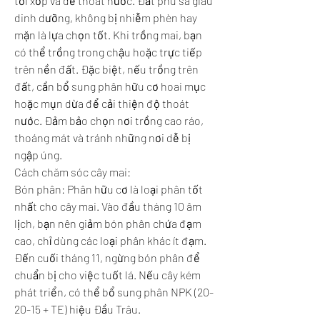
tơi xốp và dễ thoát nước. Đất phù sa giàu 
dinh dưỡng, không bị nhiễm phèn hay 
mặn là lựa chọn tốt. Khi trồng mai, bạn 
có thể trồng trong chậu hoặc trực tiếp 
trên nền đất. Đặc biệt, nếu trồng trên 
đất, cần bổ sung phân hữu cơ hoai mục 
hoặc mụn dừa để cải thiện độ thoát 
nước. Đảm bảo chọn nơi trồng cao ráo, 
thoáng mát và tránh những nơi dễ bị 
ngập úng.
Cách chăm sóc cây mai:
Bón phân: Phân hữu cơ là loại phân tốt 
nhất cho cây mai. Vào đầu tháng 10 âm 
lịch, bạn nên giảm bón phân chứa đạm 
cao, chỉ dùng các loại phân khác ít đạm. 
Đến cuối tháng 11, ngừng bón phân để 
chuẩn bị cho việc tuốt lá. Nếu cây kém 
phát triển, có thể bổ sung phân NPK (20-
20-15 + TE) hiệu Đầu Trâu.