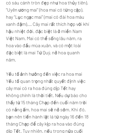
có sáu cánh tròn đẹp như hoa thủy tiên), 
“Uyên ương mai” (hoa mai có từng cặp), 
hay “Lục ngạc mai” (mai có đài hoa màu 
xanh đậm),... Cây mai rất thích hợp với khí 
hậu nhiệt đới, đặc biệt là ở miền Nam 
Việt Nam. Mai có thể sống lâu năm, ra 
hoa vào đầu mùa xuân, và có một loài 
đặc biệt là mai Tứ Quý, nở hoa quanh 
năm.
Yếu tố ảnh hưởng đến việc ra hoa mai
Yếu tố quan trọng nhất quyết định việc 
cây mai có ra hoa đúng dịp Tết hay 
không chính là thời tiết. Nếu dự báo cho 
thấy từ 15 tháng Chạp đến cuối năm trời 
có nắng ấm, hoa mai sẽ nở sớm. Khi đó, 
bạn nên tiến hành lặt lá từ ngày 16 đến 18 
tháng Chạp để cây kịp ra hoa vào đúng 
dịp Tết. Tuy nhiên, nếu trong nửa cuối 