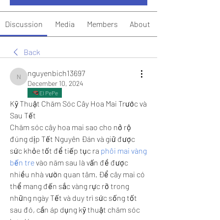
Discussion
Media
Members
About
Back
nguyenbich13697
nguyenbich13697
December 10, 2024
El PePe
Kỹ Thuật Chăm Sóc Cây Hoa Mai Trước và 
Sau Tết
Chăm sóc cây hoa mai sao cho nở rộ 
đúng dịp Tết Nguyên Đán và giữ được 
sức khỏe tốt để tiếp tục ra 
phôi mai vàng 
bến tre
 vào năm sau là vấn đề được 
nhiều nhà vườn quan tâm. Để cây mai có 
thể mang đến sắc vàng rực rỡ trong 
những ngày Tết và duy trì sức sống tốt 
sau đó, cần áp dụng kỹ thuật chăm sóc 