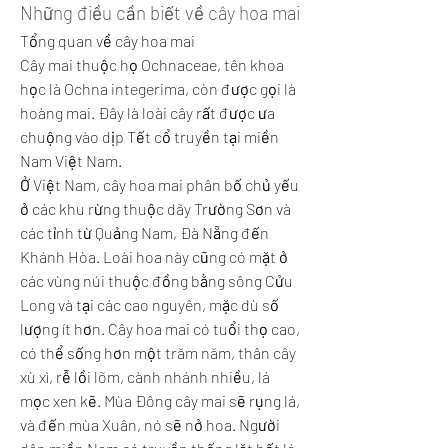
Những điều cần biết về cây hoa mai
Tổng quan về cây hoa mai
Cây mai thuộc họ Ochnaceae, tên khoa 
học là Ochna integerima, còn được gọi là 
hoàng mai. Đây là loài cây rất được ưa 
chuộng vào dịp Tết cổ truyền tại miền 
Nam Việt Nam.
Ở Việt Nam, cây hoa mai phân bố chủ yếu 
ở các khu rừng thuộc dãy Trường Sơn và 
các tỉnh từ Quảng Nam, Đà Nẵng đến 
Khánh Hòa. Loài hoa này cũng có mặt ở 
các vùng núi thuộc đồng bằng sông Cửu 
Long và tại các cao nguyên, mặc dù số 
lượng ít hơn. Cây hoa mai có tuổi thọ cao, 
có thể sống hơn một trăm năm, thân cây 
xù xì, rễ lồi lõm, cành nhánh nhiều, lá 
mọc xen kẽ. Mùa Đông cây mai sẽ rụng lá, 
và đến mùa Xuân, nó sẽ nở hoa. Người 