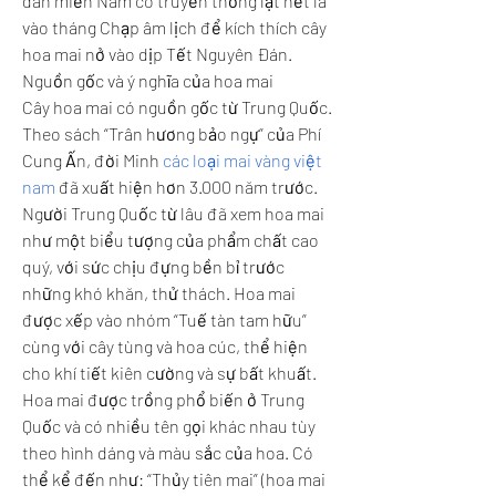
dân miền Nam có truyền thống lặt hết lá 
vào tháng Chạp âm lịch để kích thích cây 
hoa mai nở vào dịp Tết Nguyên Đán.
Nguồn gốc và ý nghĩa của hoa mai
Cây hoa mai có nguồn gốc từ Trung Quốc. 
Theo sách “Trân hương bảo ngự” của Phí 
Cung Ấn, đời Minh 
các loại mai vàng việt 
nam
 đã xuất hiện hơn 3.000 năm trước. 
Người Trung Quốc từ lâu đã xem hoa mai 
như một biểu tượng của phẩm chất cao 
quý, với sức chịu đựng bền bỉ trước 
những khó khăn, thử thách. Hoa mai 
được xếp vào nhóm “Tuế tàn tam hữu” 
cùng với cây tùng và hoa cúc, thể hiện 
cho khí tiết kiên cường và sự bất khuất.
Hoa mai được trồng phổ biến ở Trung 
Quốc và có nhiều tên gọi khác nhau tùy 
theo hình dáng và màu sắc của hoa. Có 
thể kể đến như: “Thủy tiên mai” (hoa mai 