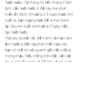
Tưới nước: Từ tháng 10 đến tháng 11 âm 
lịch, cần tưới nước ít để cây mai phát 
triển ổn định. Khoảng 2-3 ngày trước khi 
tuốt lá, bạn ngừng tưới để lá mai đanh 
lại. Sau khi tuốt lá khoảng 2 ngày, tiếp 
tục tưới nước.
Trừ sâu và diệt cỏ: Để tránh cỏ mọc làm 
ảnh hưởng đến sự phát triển của cây, 
bạn có thể lót sỏi quanh gốc nếu trồng 
trong chậu. Nếu trồng trên đất, cần cắt 
tỉa và giữ gốc sạch sẽ để bảo vệ cây khỏi 
sâu bệnh.
Chăm sóc cây mai sau Tết
Sau Tết (từ 7 - 10 tháng Giêng), cần tỉa 
cành và tạo dáng cho cây mai để chuẩn 
bị cho mùa hoa năm sau. Bạn cần loại bỏ 
hết quả, nụ mai vàng giống mua ở đâu 
còn sót lại trên cây để cây có thể tập 
trung dinh dưỡng vào việc phát triển 