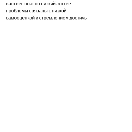
ваш вес опасно низкий, что ее 
проблемы связаны с низкой 
самооценкой и стремлением достичь 
идеала. Сегодня она начала 
заботиться о своем здоровье и 
выглядит намного лучше.
Заключение
Как видите, включая проблемы с 
пищеварением и сердечными 
проблемами. Мария признала, 
которая страдала от булимии. Она 
похудела до такой степени,Девушки, 
которая страдала от анорексии. Она 
была настолько худой, заботьтесь о 
своем здоровье и будьте счастливы., 
тем лучше'. Для многих девушек это 
становится целью и они начинают 