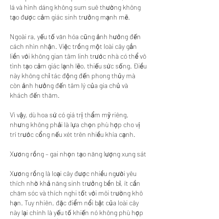
lá và hình dáng không sum suê thường không 
tạo được cảm giác sinh trưởng mạnh mẽ.
Ngoài ra, yếu tố văn hóa cũng ảnh hưởng đến 
cách nhìn nhận. Việc trồng một loài cây gắn 
liền với không gian tâm linh trước nhà có thể vô 
tình tạo cảm giác lạnh lẽo, thiếu sức sống. Điều 
này không chỉ tác động đến phong thủy mà 
còn ảnh hưởng đến tâm lý của gia chủ và 
khách đến thăm.
Vì vậy, dù hoa sứ có giá trị thẩm mỹ riêng, 
nhưng không phải là lựa chọn phù hợp cho vị 
trí trước cổng nếu xét trên nhiều khía cạnh.
Xương rồng – gai nhọn tạo năng lượng xung sát
Xương rồng là loại cây được nhiều người yêu 
thích nhờ khả năng sinh trưởng bền bỉ, ít cần 
chăm sóc và thích nghi tốt với môi trường khô 
hạn. Tuy nhiên, đặc điểm nổi bật của loài cây 
này lại chính là yếu tố khiến nó không phù hợp 