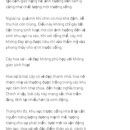
tạo cảm giác nặng nề, ảnh hưởng đến tâm lý 
cũng như chất lượng môi trường sống.
Ngoài ra, quả mít khi chín có mùi khá đậm, dễ 
thu hút côn trùng. Điều này không chỉ gây bất 
tiện trong sinh hoạt mà còn ảnh hưởng đến vệ 
sinh khu vực ra vào. Khi xét tổng thể, cây mít 
không đáp ứng được tiêu chí vừa thẩm mỹ vừa 
phong thủy cho vị trí trước cổng.
Cây hoa sứ – vẻ đẹp không phù hợp với không 
gian sinh hoạt
Hoa sứ là loài cây có vẻ đẹp thanh nhã, hoa nở 
thơm nhẹ và thường được trồng trong các khu 
vực tâm linh như chùa, đền hoặc nghĩa trang. 
Chính vì vậy, loài cây này mang sắc thái trầm 
lắng, tĩnh tại nhiều hơn là sinh động.
Trong khi đó, khu vực trước cổng nhà ở lại cần 
nguồn năng lượng dương mạnh mẽ, tượng 
trưng cho sự phát triển, tươi mới và vận động 
liên tục. Hoa sứ với đặc điểm thân xù xì, cành ít 