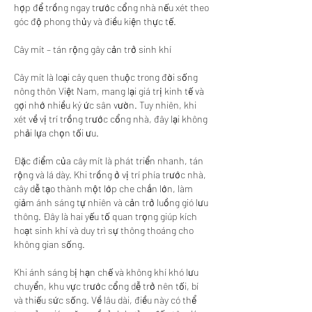
hợp để trồng ngay trước cổng nhà nếu xét theo 
góc độ phong thủy và điều kiện thực tế.
Cây mít – tán rộng gây cản trở sinh khí
Cây mít là loại cây quen thuộc trong đời sống 
nông thôn Việt Nam, mang lại giá trị kinh tế và 
gợi nhớ nhiều ký ức sân vườn. Tuy nhiên, khi 
xét về vị trí trồng trước cổng nhà, đây lại không 
phải lựa chọn tối ưu.
Đặc điểm của cây mít là phát triển nhanh, tán 
rộng và lá dày. Khi trồng ở vị trí phía trước nhà, 
cây dễ tạo thành một lớp che chắn lớn, làm 
giảm ánh sáng tự nhiên và cản trở luồng gió lưu 
thông. Đây là hai yếu tố quan trọng giúp kích 
hoạt sinh khí và duy trì sự thông thoáng cho 
không gian sống.
Khi ánh sáng bị hạn chế và không khí khó lưu 
chuyển, khu vực trước cổng dễ trở nên tối, bí 
và thiếu sức sống. Về lâu dài, điều này có thể 