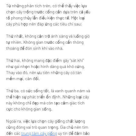
Từ những phân tích trên, có thể thấy việc lựa 
chọn cây trồng trước cổng cần dựa trên cả yếu 
tố phong thủy lẫn điều kiện thực tế. Một loại 
cây phù hợp nên đáp ứng các tiêu chí sau:
Thứ nhất, không cản trở ánh sáng và luồng gió 
tự nhiên. Không gian trước cổng cần thông 
thoáng để đón sinh khí vào nhà.
Thứ hai, không mang đặc điểm gây “sát khí” 
như gai nhọn hoặc hình dáng quá khô cứng. 
Thay vào đó, nên ưu tiên những cây có tán 
mềm mại, cân đối.
Thứ ba, có sức sống tốt, lá xanh quanh năm và 
thể hiện sự phát triển ổn định. Những loại cây 
này không chỉ đẹp mà còn tạo cảm giác tích 
cực cho không gian sống.
Ngoài ra, việc lựa chọn cây giống chất lượng 
cũng đóng vai trò quan trọng. Gia chủ nên tìm 
đến các 
trung tâm cây giống
 uy tín để đảm bảo 