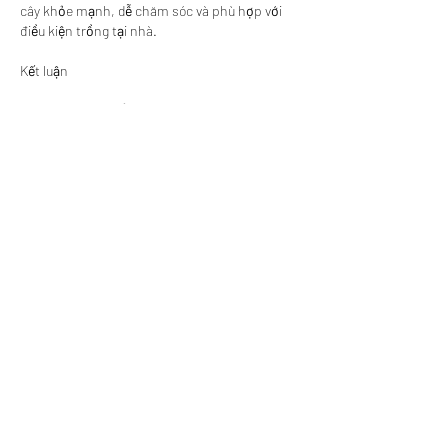
cây khỏe mạnh, dễ chăm sóc và phù hợp với 
điều kiện trồng tại nhà.
Kết luận
Cây xanh trước cổng nhà không chỉ là yếu tố 
trang trí mà còn ảnh hưởng trực tiếp đến 
phong thủy và chất lượng sống. Việc lựa chọn 
sai loại cây có thể vô tình cản trở sinh khí, 
khiến không gian trở nên bí bách và kém hài 
hòa.
Bằng cách hiểu rõ đặc điểm của từng loại cây 
và lựa chọn phù hợp, gia chủ hoàn toàn có thể 
tạo nên một không gian trước cổng vừa đẹp 
mắt, vừa mang lại sự thông thoáng, bình an và 
tài lộc lâu dài cho gia đình.
Trong bối cảnh nhu cầu giống cây trồng ngày 
càng tăng cao, việc tìm kiếm một đơn vị uy tín 
chuyên cung cấp cây giống chất lượng, nguồn 
gốc rõ ràng và ứng dụng công nghệ cao đang 