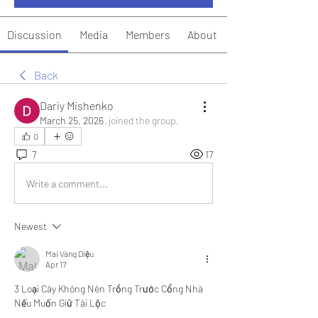
Discussion
Media
Members
About
Back
Dariy Mishenko
March 25, 2026
·
joined the group.
0
7
17
Write a comment...
Newest
Mai Vàng Diệu
Apr 17
3 Loại Cây Không Nên Trồng Trước Cổng Nhà 
Nếu Muốn Giữ Tài Lộc