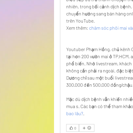
nhiên, trong bối cảnh dịch bệnh, 
chuyển hướng sang bán hàng onlin
trên YouTube.
Xem thêm: 
chăm sóc phôi mai v
Youtuber Phạm Hồng, chủ kênh Ch
tại hơn 200 vườn mai ở TP.HCM, 
phổ biến. Nhờ livestream, khách 
không cần phải ra ngoài, đặc biệt
Dương chỉ sau một buổi livestrea
300.000 đến 500.000 đồng/chậu
Mặc dù dịch bệnh vẫn khiến nhiều 
mua s. Các bạn có thể tham khả
bao lâu?
.
0