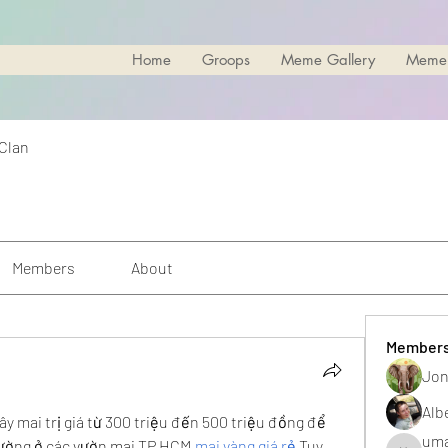
Home
Groops
Meme Gallery
Meme
 Clan
Members
About
Member
Jon
Alb
 mai trị giá từ 300 triệu đến 500 triệu đồng để 
uma
ường ở các vườn mai TP.HCM.
mai vàng giá rẻ
 Tuy 