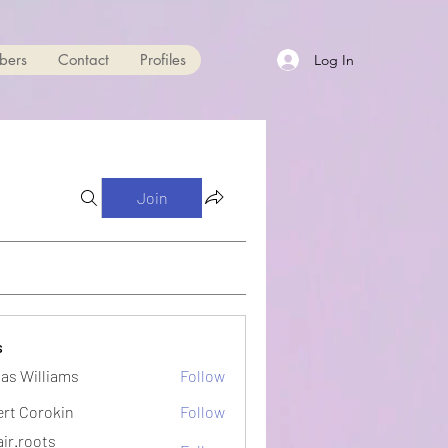
bers
Contact
Profiles
Log In
Join
s
as Williams
Follow
ert Corokin
Follow
ir.roots