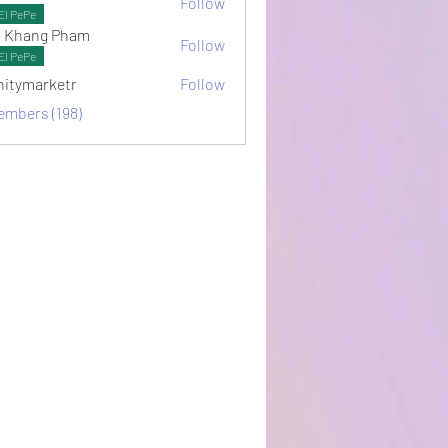
Follow
ots
El PePe
 Khang Pham
Follow
El PePe
initymarketr
Follow
arketr
embers (198)