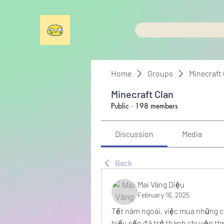
Home
Groups
Minecraft
Minecraft Clan
Public
·
198 members
Discussion
Media
Back
Mai Vàng Diệu
February 16, 2025
Tết năm ngoái, việc mua những cây
biếu sếp đã trở thành chuyện th