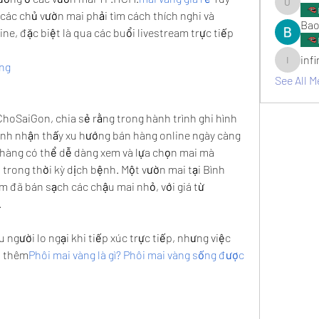
umair.ro
các chủ vườn mai phải tìm cách thích nghi và 
Bao
e, đặc biệt là qua các buổi livestream trực tiếp 
inf
àng
infinitym
See All M
oSaiGon, chia sẻ rằng trong hành trình ghi hình 
anh nhận thấy xu hướng bán hàng online ngày càng 
hàng có thể dễ dàng xem và lựa chọn mai mà 
 trong thời kỳ dịch bệnh. Một vườn mai tại Bình 
m đã bán sạch các chậu mai nhỏ, với giá từ 
.
người lo ngại khi tiếp xúc trực tiếp, nhưng việc 
o thêm
Phôi mai vàng là gì? Phôi mai vàng sống được 