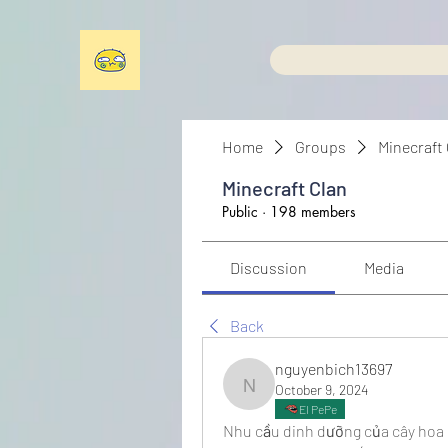
Home
Groups
Minecraft
Minecraft Clan
Public
·
198 members
Discussion
Media
Back
nguyenbich13697
October 9, 2024
nguyenbich13697
El PePe
Nhu cầu dinh dưỡng của cây hoa