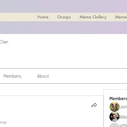
Home
Groops
Meme Gallery
Meme
 Clan
Members
About
Member
Jon
Alb
 mai
uma