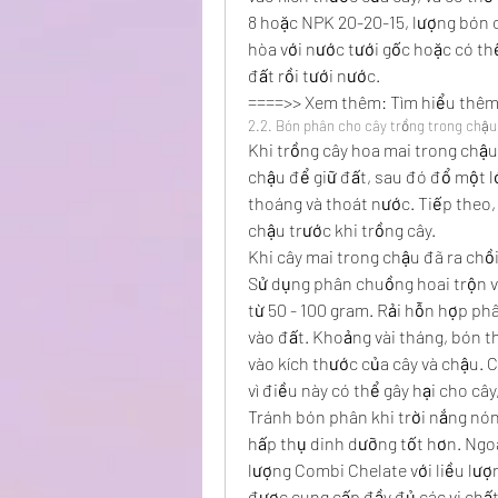
8 hoặc NPK 20-20-15, lượng bón c
hòa với nước tưới gốc hoặc có thể
đất rồi tưới nước.
====>> Xem thêm: Tìm hiểu thêm
2.2. Bón phân cho cây trồng trong chậu
Khi trồng cây hoa mai trong chậu,
chậu để giữ đất, sau đó đổ một l
thoáng và thoát nước. Tiếp theo,
chậu trước khi trồng cây.
Khi cây mai trong chậu đã ra chồi
Sử dụng phân chuồng hoai trộn v
từ 50 - 100 gram. Rải hỗn hợp phâ
vào đất. Khoảng vài tháng, bón t
vào kích thước của cây và chậu. 
vì điều này có thể gây hại cho cây,
Tránh bón phân khi trời nắng nóng
hấp thụ dinh dưỡng tốt hơn. Ngoà
lượng Combi Chelate với liều lượ
được cung cấp đầy đủ các vi chất