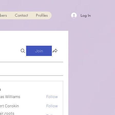
bers
Contact
Profiles
Log In
Join
s
as Williams
Follow
ert Corokin
Follow
ir.roots