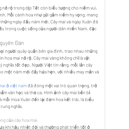
 nở rộ trong dịp Tết còn biểu tượng cho niềm vui, 
ình. Mỗi cánh hoa như gửi gắm niềm hy vọng, mang 
những ngày đầu năm mới. Cây mai và ngày Xuân đã 
iếu trong cuộc sống của người dân miền Nam, đặc 
Nguyên Đán
ọi người quây quần bên gia đình, trao nhau những 
n hoa mai nở rộ. Cây mai vàng không chỉ là vật 
 nghĩa tốt đẹp. Người Việt tin rằng, mỗi lần cây 
ho một năm mới đầy hứa hẹn, với nhiều may mắn và 
mai ở việt nam
 đã đóng một vai trò quan trọng, trở 
m văn học và thơ ca. Hình ảnh cây mai bền bỉ, 
à mỗi mùa Xuân đến lại đơm hoa kết trái, là biểu 
trung nghĩa.
ỡng của cây hoa mai
 ưa khí hậu nhiệt đới và thường phát triển tốt ở 