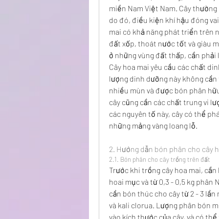
miền Nam Việt Nam. Cây thường gặ
do đó, điều kiện khí hậu đóng vai
mai có khả năng phát triển trên 
đất xốp, thoát nước tốt và giàu 
ở những vùng đất thấp, cần phải 
Cây hoa mai yêu cầu các chất dinh
lượng dinh dưỡng này không cần t
nhiều mùn và được bón phân hữu c
cây cũng cần các chất trung vi l
các nguyên tố này, cây có thể phá
những mảng vàng loang lỗ.
2. Hướng dẫn bón phân cho cây 
2.1. Bón phân cho cây trồng trên đất
Trước khi trồng cây hoa mai, cần
hoai mục và từ 0,3 - 0,5 kg phân N
cần bón thúc cho cây từ 2 - 3 lần
và kali clorua. Lượng phân bón mỗ
vào kích thước của cây, và có th