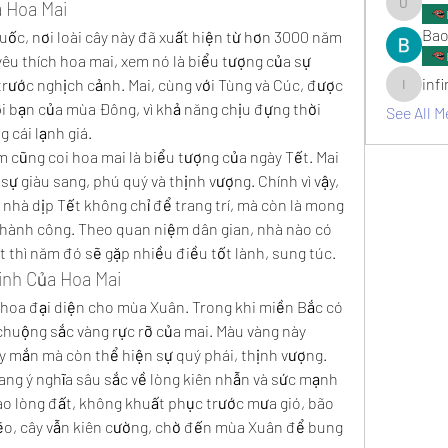
a Hoa Mai
umair.ro
Bao
ốc, nơi loài cây này đã xuất hiện từ hơn 3000 năm 
êu thích hoa mai, xem nó là biểu tượng của sự 
inf
trước nghịch cảnh. Mai, cùng với Tùng và Cúc, được 
infinitym
ời bạn của mùa Đông, vì khả năng chịu đựng thời 
See All M
g cái lạnh giá.
 cũng coi hoa mai là biểu tượng của ngày Tết. Mai 
ự giàu sang, phú quý và thịnh vượng. Chính vì vậy, 
 nhà dịp Tết không chỉ để trang trí, mà còn là mong 
ành công. Theo quan niệm dân gian, nhà nào có 
t thì năm đó sẽ gặp nhiều điều tốt lành, sung túc.
inh Của Hoa Mai
 hoa đại diện cho mùa Xuân. Trong khi miền Bắc có 
chuộng sắc vàng rực rỡ của mai. Màu vàng này 
 mắn mà còn thể hiện sự quý phái, thịnh vượng. 
ang ý nghĩa sâu sắc về lòng kiên nhẫn và sức mạnh 
ào lòng đất, không khuất phục trước mưa gió, bão 
ẽo, cây vẫn kiên cường, chờ đến mùa Xuân để bung 