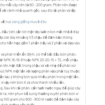
ho mỗi cây nên từ 60 - 200 gram. Phân nên được 
 xới rãnh nhỏ quanh gốc, sau đó rải phân và lấp 
 về 
mai vàng giống mua ở đâu
 đầu tiên cần lót một lớp lưới nilon mắt nhỏ ở đáy 
ớp cát dày khoảng 1/3 chậu để đảm bảo thông 
 cho hỗn hợp gồm 1 phần trấu và 2 phần xơ dừa vào 
 và phát triển ổn định, có thể bắt đầu bón phân. 
ới NPK 16-16-8 hoặc NPK 20-20-15 + TE, mỗi chậu 
n lên mặt đất trong chậu và xới nhẹ để phân vùi 
húc NPK một lần với lượng phân vừa phải tùy thuộc 
Cần lưu ý không bón quá nhiều phân trong một lần, 
 vì vậy nên bón ít và chia thành nhiều lần.
. Sau khi rải phân, cần tưới nước ngay để giúp cây 
i ra, nên phun bổ sung thường xuyên phân bón vi 
ng 100 gram cho 600 - 800 lít nước để đảm bảo cây 
 dinh dưỡng cần thiết.