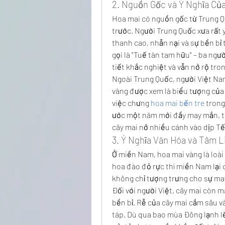
2. Nguồn Gốc và Ý Nghĩa Củ
Hoa mai có nguồn gốc từ Trung Qu
trước. Người Trung Quốc xưa rất y
thanh cao, nhẫn nại và sự bền bỉ 
gọi là "Tuế tàn tam hữu" – ba ngư
tiết khắc nghiệt và vẫn nở rộ tron
Ngoài Trung Quốc, người Việt Nam
vàng được xem là biểu tượng của s
việc chưng 
hoa mai bến tre
 trong
ước một năm mới đầy may mắn, th
cây mai nở nhiều cánh vào dịp Tế
3. Ý Nghĩa Văn Hóa và Tâm L
Ở miền Nam, hoa mai vàng là loài
hoa đào đỏ rực thì miền Nam lại 
không chỉ tượng trưng cho sự may
Đối với người Việt, cây mai còn m
bền bỉ. Rễ của cây mai cắm sâu v
táp. Dù qua bao mùa Đông lạnh l