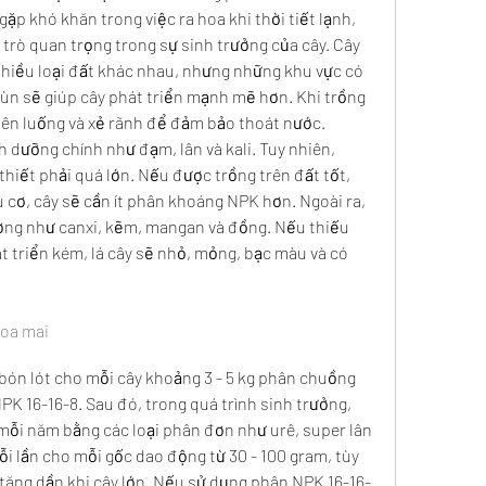
p khó khăn trong việc ra hoa khi thời tiết lạnh, 
 trò quan trọng trong sự sinh trưởng của cây. Cây 
nhiều loại đất khác nhau, nhưng những khu vực có 
mùn sẽ giúp cây phát triển mạnh mẽ hơn. Khi trồng 
lên luống và xẻ rãnh để đảm bảo thoát nước.
 dưỡng chính như đạm, lân và kali. Tuy nhiên, 
hiết phải quá lớn. Nếu được trồng trên đất tốt, 
ơ, cây sẽ cần ít phân khoáng NPK hơn. Ngoài ra, 
ượng như canxi, kẽm, mangan và đồng. Nếu thiếu 
t triển kém, lá cây sẽ nhỏ, mỏng, bạc màu và có 
hoa mai
 bón lót cho mỗi cây khoảng 3 - 5 kg phân chuồng 
PK 16-16-8. Sau đó, trong quá trình sinh trưởng, 
 mỗi năm bằng các loại phân đơn như urê, super lân 
i lần cho mỗi gốc dao động từ 30 - 100 gram, tùy 
ể tăng dần khi cây lớn. Nếu sử dụng phân NPK 16-16-