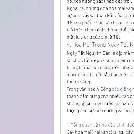
nở, tỏa hương sắc khắp đất trời.
Ngoài ra, những đóa hoa mai vàng
sự sum vầy và đoàn kết của gia đ
đến sự phấn khởi, hân hoan cho 
trở thành hình ảnh không thể th
biệt là trong các dịp lễ Tết.
4. Hoa Mai Trong Ngày Tết 
Ngày Tết Nguyên Đán là dịp mà m
lời chúc tốt đẹp và cùng ngắm nhì
trang trí mà còn mang đến nhiều ý
mai nở hoa là một lần báo hiệu c
thành công.
Trong văn hóa Á Đông 
các giống 
thành cảm hứng cho nhiều tác phẩ
không bị gục ngã trước gió bão, v
tượng cho sự kiên cường và lòng 
1. Tổng quan về nhu cầu dinh dư
Cây hoa mai (Mai vàng) là loại cây