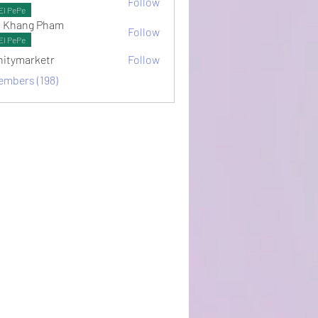
Follow
ots
El PePe
 Khang Pham
Follow
El PePe
initymarketr
Follow
arketr
embers (198)