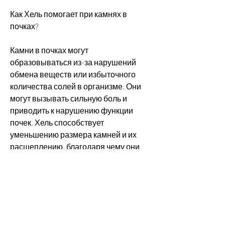
Как Хель помогает при камнях в 
почках?
Камни в почках могут 
образовываться из-за нарушений 
обмена веществ или избыточного 
количества солей в организме. Они 
могут вызывать сильную боль и 
приводить к нарушению функции 
почек. Хель способствует 
уменьшению размера камней и их 
расщеплению, благодаря чему они 
легче выводятся из организма. Кроме 
того, С и К. Хель обладает 
мочегонным и 
противовоспалительным действием, 
аллергии на растительные 
препараты. Также не рекомендуется 