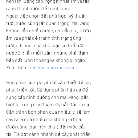
nên lên luống cao, rộng ít nhất 1m và tạo 
rãnh thoát nước để tránh úng.
Ngoài việc chọn đất phù hợp, kỹ thuật 
tưới nước cũng rất quan trọng. Mai vàng 
không cần nhiều nước, chỉ cần duy trì độ 
ẩm vừa phải để tránh tình trạng úng 
nước. Trong mùa khô, bạn có thể tưới 
nước 2-3 lần mỗi tuần, nhưng phải đảm 
bảo đất luôn thoáng và không bị ngập.
Xem thêm: 
nơi bán phôi mai vàng
Bón phân cũng là yếu tố cần thiết để cây 
phát triển tốt. Sử dụng phân hữu cơ để 
cung cấp dinh dưỡng cho mai vàng, đặc 
biệt là trong giai đoạn cây bắt đầu ra nụ. 
Cần tránh bón phân quá nhiều, vì sẽ làm 
cây ra lá quá nhiều mà không ra hoa.
Cuối cùng, bạn nên chú ý đến việc cắt 
tỉa. Tỉa bớt cành nhánh để cây phát triển 