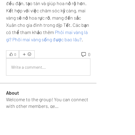
đều đặn, tạo tán và giúp hoa nở rộ hơn. 
Kết hợp với việc chăm sóc kỹ càng, mai 
vàng sẽ nở hoa rực rỡ, mang đến sắc 
Xuân cho gia đình trong dịp Tết. Các bạn 
có thể tham khảo thêm 
Phôi mai vàng là 
gì? Phôi mai vàng sống được bao lâu?
.
0
0
Write a comment...
About
Welcome to the group! You can connect
with other members, ge
...
Read more
Members