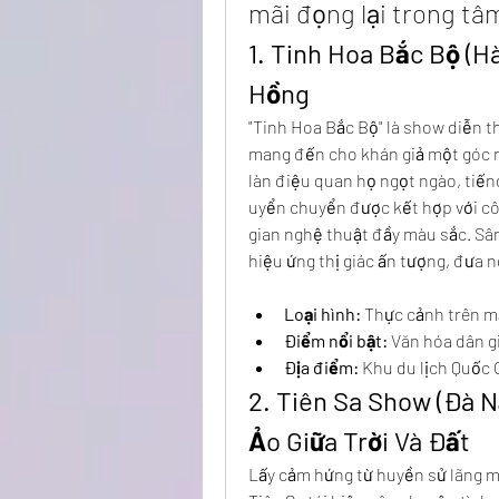
mãi đọng lại trong tâm
1. Tinh Hoa Bắc Bộ (H
Hồng
"Tinh Hoa Bắc Bộ" là show diễn t
mang đến cho khán giả một góc n
làn điệu quan họ ngọt ngào, tiến
uyển chuyển được kết hợp với côn
gian nghệ thuật đầy màu sắc. Sân
hiệu ứng thị giác ấn tượng, đưa
Loại hình:
 Thực cảnh trên m
Điểm nổi bật:
 Văn hóa dân g
Địa điểm:
 Khu du lịch Quốc 
2. Tiên Sa Show (Đà N
Ảo Giữa Trời Và Đất
Lấy cảm hứng từ huyền sử lãng mạn