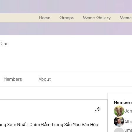
Home
Groops
Meme Gallery
Meme
 Clan
Members
About
Member
Jon
Alb
áng Xem Nhất: Chìm Đắm Trong Sắc Màu Văn Hóa 
uma