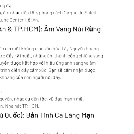
ng đại.
a, âm nhạc dân tộc, phong cách Cirque du Soleil.
Lune Center Hội An.
 An & TP.HCM): Âm Vang Núi Rừng 
n giả một không gian văn hóa Tây Nguyên hoang 
re đầy kỹ thuật, những âm thanh cồng chiêng vang 
yển được kết hợp với hiệu ứng ánh sáng và âm 
 trình diễn đầy cảm xúc. Bạn sẽ cảm nhận được 
 khoáng của con người nơi đây.
n.
Nguyên, nhạc cụ dân tộc, vũ đạo mạnh mẽ.
An, Nhà hát TP.HCM.
ú Quốc): Bản Tình Ca Lãng Mạn 