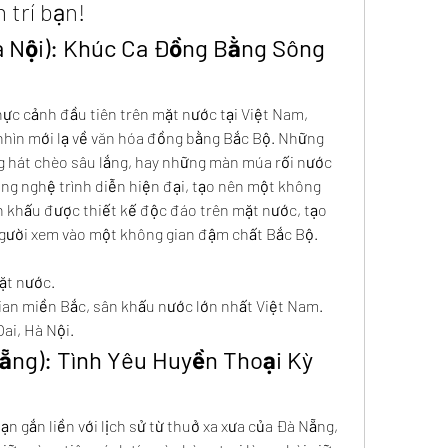
 trí bạn!
à Nội): Khúc Ca Đồng Bằng Sông 
hực cảnh đầu tiên trên mặt nước tại Việt Nam, 
hìn mới lạ về văn hóa đồng bằng Bắc Bộ. Những 
g hát chèo sâu lắng, hay những màn múa rối nước 
g nghệ trình diễn hiện đại, tạo nên một không 
 khấu được thiết kế độc đáo trên mặt nước, tạo 
 người xem vào một không gian đậm chất Bắc Bộ.
ặt nước.
ian miền Bắc, sân khấu nước lớn nhất Việt Nam.
Oai, Hà Nội.
ẵng): Tình Yêu Huyền Thoại Kỳ 
 gắn liền với lịch sử từ thuở xa xưa của Đà Nẵng, 