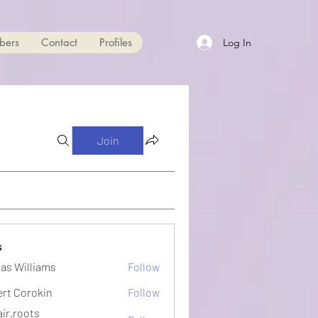
bers
Contact
Profiles
Log In
Join
s
as Williams
Follow
ert Corokin
Follow
ir.roots