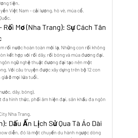
ơng tiện.
uyền Việt Nam – cải lương, hò vè, múa cổ.
Quốc.
- Rối Mơ (Nha Trang): Sự Cách Tân 
c
m rối nước hoàn toàn mới lạ. Những con rối không 
òn kết hợp với rối dây, rối bóng và múa đương đại. 
ngôn ngữ nghệ thuật đương đại tạo nên một 
ng. Với câu truyện được xây dựng trên bộ 12 con 
giả ở mọi lứa tuổi.
(nước, dây, bóng).
t đa hình thức, phối âm hiện đại, sân khấu đa ngôn 
City Nha Trang.
An): Dấu Ấn Lịch Sử Qua Tà Áo Dài
show diễn, đó là một chuyến du hành ngược dòng 