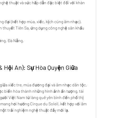
ghệ thuật và sức hấp dẫn đặc biệt đối với khán 
g đại (kết hợp múa, xiếc, kịch cùng âm nhạc).
ền thuyết Tiên Sa, ứng dụng công nghệ sân khấu 
ơng, Đà Nẵng.
 Hội An): Sự Hòa Quyện Giữa 
giữa xiếc tre, múa đương đại và âm nhạc dân tộc. 
c biến hóa thành những hình ảnh ấn tượng, tái 
ười Việt Nam từ làng quê yên bình đến phố thị 
 mang hơi hướng Cirque du Soleil, kết hợp với âm 
 một trải nghiệm nghệ thuật đầy mới lạ.