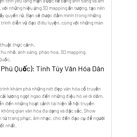
ện tình yêu lãng mạn được kể bằng ánh sáng và âm 
 với những hiệu ứng 3D mapping ấn tượng, tạo nên 
ầy quyến rũ. Bạn sẽ được đắm mình trong những 
trình diễn vũ đạo điêu luyện, cùng với những màn 
 thuật thực cảnh.
 thu nhỏ, ánh sáng, pháo hoa, 3D mapping.
Quốc.
(Phú Quốc): Tinh Túy Văn Hóa Dân 
trình khám phá những nét đẹp văn hóa cổ truyền 
cải lương ngọt ngào đến những điệu hò vè dí dỏm, 
 đến những hoạt cảnh tái hiện lễ hội truyền 
 không gian văn hóa đa dạng và đặc sắc. Show 
n từ trang phục, âm nhạc, cho đến đạo cụ để người 
ốt nhất.