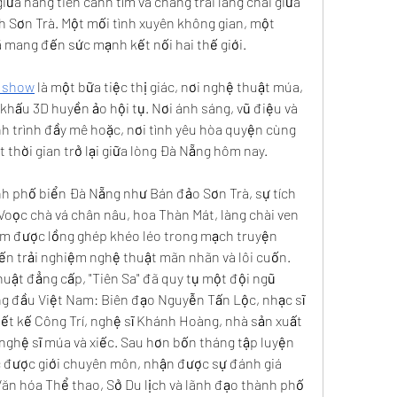
iữa nàng tiên cánh tím và chàng trai làng chài giữa 
h Sơn Trà. Một mối tình xuyên không gian, một 
 mang đến sức mạnh kết nối hai thế giới.
a show
 là một bữa tiệc thị giác, nơi nghệ thuật múa, 
khấu 3D huyền ảo hội tụ. Nơi ánh sáng, vũ điệu và 
nh trình đầy mê hoặc, nơi tình yêu hòa quyện cùng 
 thời gian trở lại giữa lòng Đà Nẵng hôm nay.
h phố biển Đà Nẵng như Bán đảo Sơn Trà, sự tích 
 Voọc chà vá chân nâu, hoa Thàn Mát, làng chài ven 
am được lồng ghép khéo léo trong mạch truyện 
ến trải nghiệm nghệ thuật mãn nhãn và lôi cuốn.
ật đẳng cấp, "Tiên Sa" đã quy tụ một đội ngũ 
àng đầu Việt Nam: Biên đạo Nguyễn Tấn Lộc, nhạc sĩ 
ết kế Công Trí, nghệ sĩ Khánh Hoàng, nhà sản xuất 
ghệ sĩ múa và xiếc. Sau hơn bốn tháng tập luyện 
c được giới chuyên môn, nhận được sự đánh giá 
ăn hóa Thể thao, Sở Du lịch và lãnh đạo thành phố 