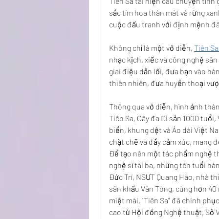
Tiên Sa tái hiện câu chuyện tình g
sắc tím hoa thàn mát và rừng xan
cuộc đấu tranh với định mệnh đã
Không chỉ là một vở diễn, 
Tiên S
nhạc kịch, xiếc và công nghệ sân 
giai điệu dẫn lối, đưa bạn vào hà
thiên nhiên, đưa huyền thoại vượt
Thông qua vở diễn, hình ảnh thàn
Tiên Sa, Cây đa Di sản 1000 tuổi,
biển, khung dệt và Áo dài Việt N
chặt chẽ và đầy cảm xúc, mang đ
Để tạo nên một tác phẩm nghệ thu
nghệ sĩ tài ba, những tên tuổi h
Đức Trí, NSƯT Quang Hào, nhà thi
sân khấu Văn Tòng, cùng hơn 40 n
miệt mài, "Tiên Sa" đã chinh phụ
cao từ Hội đồng Nghệ thuật, Sở V