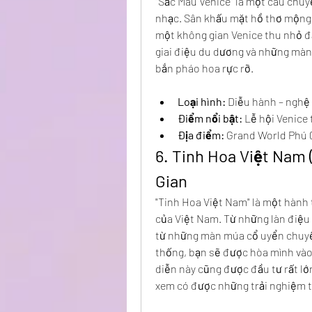
"Sắc Màu Venice" là một câu chuy
nhạc. Sân khấu mặt hồ thơ mộng,
một không gian Venice thu nhỏ đ
giai điệu du dương và những màn 
bắn pháo hoa rực rỡ.
Loại hình:
 Diễu hành – nghệ
Điểm nổi bật:
 Lễ hội Venice
Địa điểm:
 Grand World Phú 
6. Tinh Hoa Việt Nam 
Gian
"Tinh Hoa Việt Nam" là một hành 
của Việt Nam. Từ những làn điệu 
từ những màn múa cổ uyển chuyển
thống, bạn sẽ được hòa mình vào
diễn này cũng được đầu tư rất lớ
xem có được những trải nghiệm t