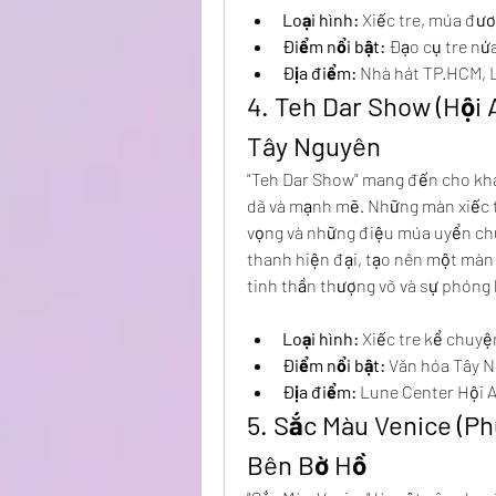
Loại hình:
 Xiếc tre, múa đươ
Điểm nổi bật:
 Đạo cụ tre nứ
Địa điểm:
 Nhà hát TP.HCM, 
4. Teh Dar Show (Hội
Tây Nguyên
"Teh Dar Show" mang đến cho khá
dã và mạnh mẽ. Những màn xiếc t
vọng và những điệu múa uyển chu
thanh hiện đại, tạo nên một màn
tinh thần thượng võ và sự phóng
Loại hình:
 Xiếc tre kể chuyệ
Điểm nổi bật:
 Văn hóa Tây 
Địa điểm:
 Lune Center Hội 
5. Sắc Màu Venice (Ph
Bên Bờ Hồ