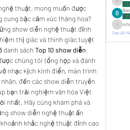
umair.ro
 nghệ thuật, mong muốn được 
Bao
 cung bậc cảm xúc thăng hoa? 
inf
ững show diễn nghệ thuật đỉnh 
infinitym
See All M
iệm thị giác và thính giác tuyệt 
lỡ danh sách 
Top 10 show diễn 
 được chúng tôi tổng hợp và đánh 
 vở nhạc kịch kinh điển, màn trình 
nhãn, đến các show diễn truyền 
p bạn trải nghiệm văn hóa Việt 
ời nhất. Hãy cùng khám phá và 
ng show diễn nghệ thuật ấn 
khoảnh khắc nghệ thuật đỉnh cao 