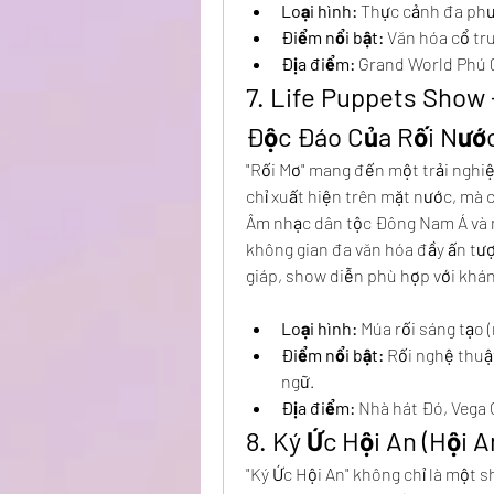
Loại hình:
 Thực cảnh đa phư
Điểm nổi bật:
 Văn hóa cổ tr
Địa điểm:
 Grand World Phú 
7. Life Puppets Show 
Độc Đáo Của Rối Nướ
"Rối Mơ" mang đến một trải nghiệ
chỉ xuất hiện trên mặt nước, mà c
Âm nhạc dân tộc Đông Nam Á và 
không gian đa văn hóa đầy ấn tượ
giáp, show diễn phù hợp với khán 
Loại hình:
 Múa rối sáng tạo 
Điểm nổi bật:
 Rối nghệ thuậ
ngữ.
Địa điểm:
 Nhà hát Đó, Vega 
8. Ký Ức Hội An (Hội 
"Ký Ức Hội An" không chỉ là một 