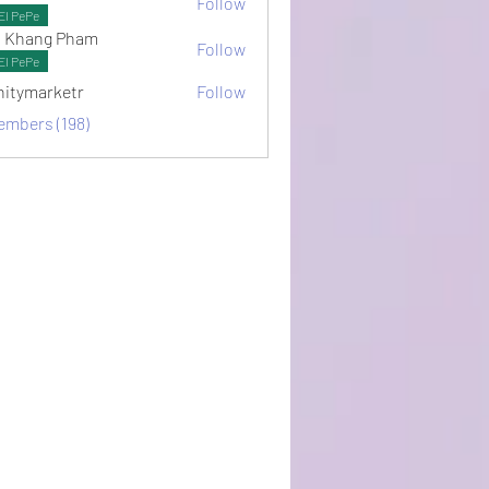
Follow
ots
El PePe
 Khang Pham
Follow
El PePe
initymarketr
Follow
arketr
embers (198)