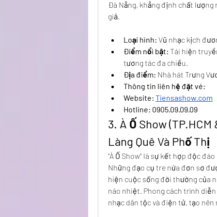
Đà Nẵng, khẳng định chất lượng n
giả.
Loại hình:
 Vũ nhạc kịch đươn
Điểm nổi bật:
 Tái hiện truy
tương tác đa chiều.
Địa điểm:
 Nhà hát Trưng Vư
Thông tin liên hệ đặt vé: 
Website: 
Tiensashow.com
Hotline: 0905.09.09.09
3. À Ố Show (TP.HCM &
Làng Quê Và Phố Thị
"À Ố Show" là sự kết hợp độc đáo 
Những đạo cụ tre nứa đơn sơ đượ
hiện cuộc sống đời thường của ng
náo nhiệt. Phong cách trình diễn
nhạc dân tộc và điện tử, tạo nên