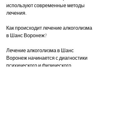
используют современные методы 
лечения.
Как происходит лечение алкоголизма 
в Шанс Воронеж?
Лечение алкоголизма в Шанс 
Воронеж начинается с диагностики 
психического и физического 
состояния пациента. На основе 
полученных данных составляется 
индивидуальный план лечения.
Одним из основных методов лечения 
алкоголизма в Шанс Воронеж 
является кодирование. Кодирование 
– это процедура, что позволяет 
добиться наилучшего результата.