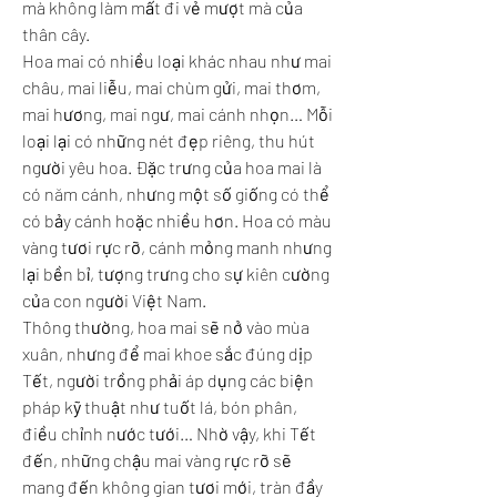
mà không làm mất đi vẻ mượt mà của 
thân cây.
Hoa mai có nhiều loại khác nhau như mai 
châu, mai liễu, mai chùm gửi, mai thơm, 
mai hương, mai ngư, mai cánh nhọn… Mỗi 
loại lại có những nét đẹp riêng, thu hút 
người yêu hoa. Đặc trưng của hoa mai là 
có năm cánh, nhưng một số giống có thể 
có bảy cánh hoặc nhiều hơn. Hoa có màu 
vàng tươi rực rỡ, cánh mỏng manh nhưng 
lại bền bỉ, tượng trưng cho sự kiên cường 
của con người Việt Nam.
Thông thường, hoa mai sẽ nở vào mùa 
xuân, nhưng để mai khoe sắc đúng dịp 
Tết, người trồng phải áp dụng các biện 
pháp kỹ thuật như tuốt lá, bón phân, 
điều chỉnh nước tưới… Nhờ vậy, khi Tết 
đến, những chậu mai vàng rực rỡ sẽ 
mang đến không gian tươi mới, tràn đầy 