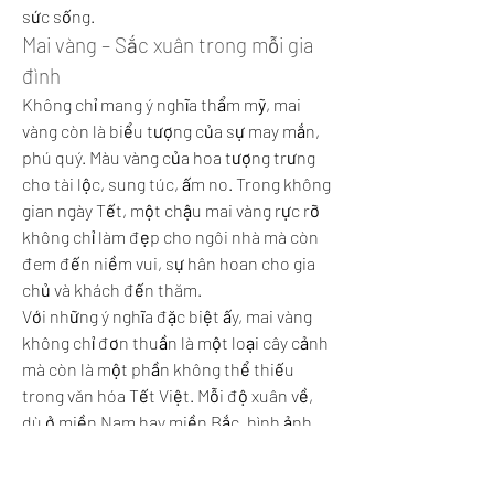
sức sống.
Mai vàng – Sắc xuân trong mỗi gia 
đình
Không chỉ mang ý nghĩa thẩm mỹ, mai 
vàng còn là biểu tượng của sự may mắn, 
phú quý. Màu vàng của hoa tượng trưng 
cho tài lộc, sung túc, ấm no. Trong không 
gian ngày Tết, một chậu mai vàng rực rỡ 
không chỉ làm đẹp cho ngôi nhà mà còn 
đem đến niềm vui, sự hân hoan cho gia 
chủ và khách đến thăm.
Với những ý nghĩa đặc biệt ấy, mai vàng 
không chỉ đơn thuần là một loại cây cảnh 
mà còn là một phần không thể thiếu 
trong văn hóa Tết Việt. Mỗi độ xuân về, 
dù ở miền Nam hay miền Bắc, hình ảnh 
mai vàng vẫn luôn gợi lên cảm giác sum 
vầy, an vui và tràn đầy hy vọng cho một 