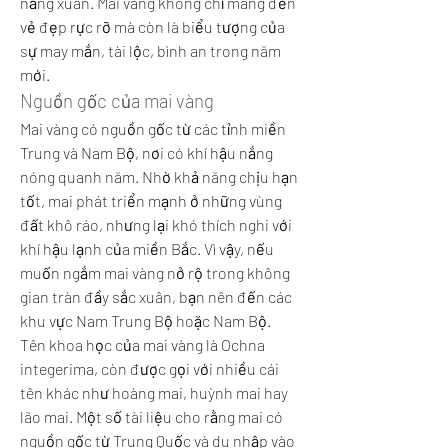
nắng xuân. Mai vàng không chỉ mang đến 
vẻ đẹp rực rỡ mà còn là biểu tượng của 
sự may mắn, tài lộc, bình an trong năm 
mới.
Nguồn gốc của mai vàng
Mai vàng có nguồn gốc từ các tỉnh miền 
Trung và Nam Bộ, nơi có khí hậu nắng 
nóng quanh năm. Nhờ khả năng chịu hạn 
tốt, mai phát triển mạnh ở những vùng 
đất khô ráo, nhưng lại khó thích nghi với 
khí hậu lạnh của miền Bắc. Vì vậy, nếu 
muốn ngắm mai vàng nở rộ trong không 
gian tràn đầy sắc xuân, bạn nên đến các 
khu vực Nam Trung Bộ hoặc Nam Bộ.
Tên khoa học của mai vàng là Ochna 
integerima, còn được gọi với nhiều cái 
tên khác như hoàng mai, huỳnh mai hay 
lão mai. Một số tài liệu cho rằng mai có 
nguồn gốc từ Trung Quốc và du nhập vào 