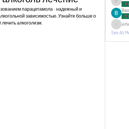
umair.ro
ьзованием парацетамола - надежный и 
Bao
лкогольной зависимостью. Узнайте больше о 
т лечить алкоголизм.
inf
infinitym
See All M