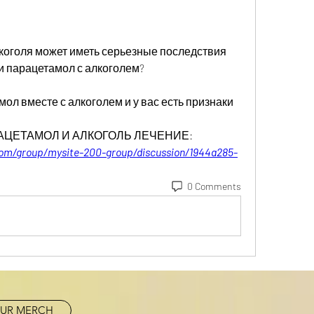
коголя может иметь серьезные последствия 
и парацетамол с алкоголем?
л вместе с алкоголем и у вас есть признаки 
ПАРАЦЕТАМОЛ И АЛКОГОЛЬ ЛЕЧЕНИЕ:
com/group/mysite-200-group/discussion/1944a285-
0 Comments
UR MERCH