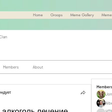
Home
Groops
Meme Gallery
Meme
 Clan
Members
About
Member
ендует
Jon
Alb
 алкоголь лечение
uma