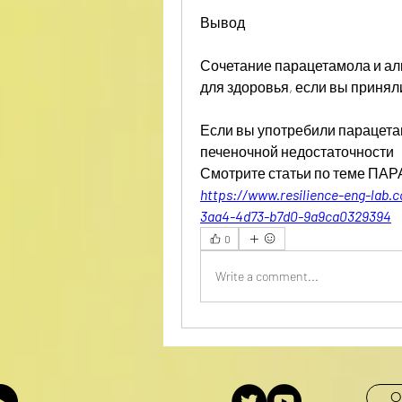
Вывод
Сочетание парацетамола и ал
для здоровья, если вы принял
Если вы употребили парацетамо
печеночной недостаточности 
Смотрите статьи по теме 
https://www.resilience-eng-lab.
3aa4-4d73-b7d0-9a9ca0329394
0
Write a comment...
O