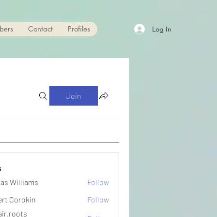
bers
Contact
Profiles
Log In
Join
s
as Williams
Follow
ert Corokin
Follow
ir.roots