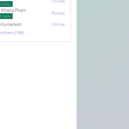
Follow
ots
El PePe
 Khang Pham
Follow
El PePe
initymarketr
Follow
arketr
embers (198)