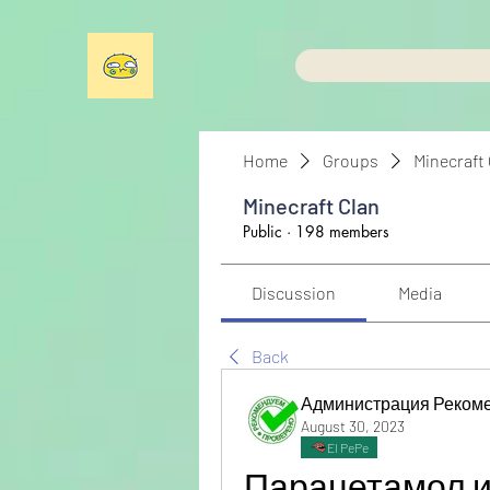
Home
Groups
Minecraft
Minecraft Clan
Public
·
198 members
Discussion
Media
Back
Администрация Реком
August 30, 2023
El PePe
Парацетамол и